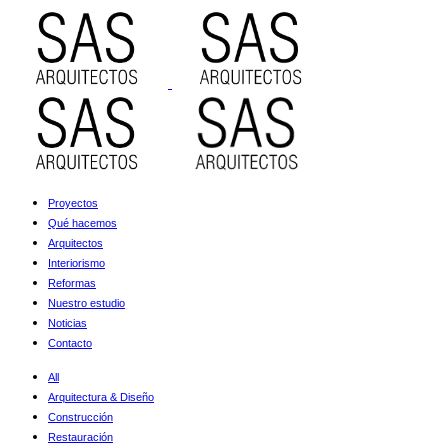
Proyectos
Qué hacemos
Arquitectos
Interiorismo
Reformas
Nuestro estudio
Noticias
Contacto
All
Arquitectura & Diseño
Construcción
Restauración