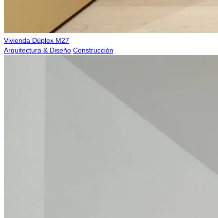
Vivienda Dúplex M27
Arquitectura & Diseño
Construcción