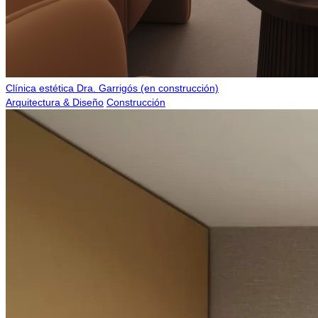
Clínica estética Dra. Garrigós (en construcción)
Arquitectura & Diseño
Construcción