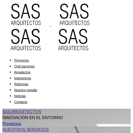
Proyectos
Qué hacemos
Arquitectos
Interiorismo
Reformas
Nuestro estudio
Noticias
Contacto
SAS ARQUITECTOS
INNOVACIÓN EN EL ENTORNO
Proyectos
NUESTROS SERVICIOS